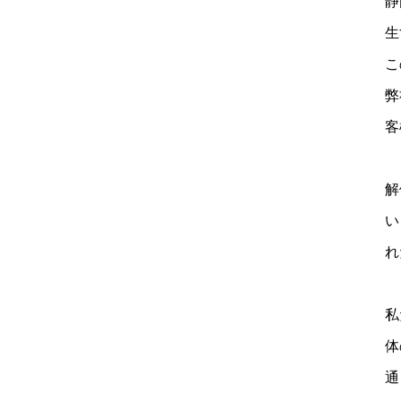
静
生
こ
弊
客
解
い
れ
私
体
通