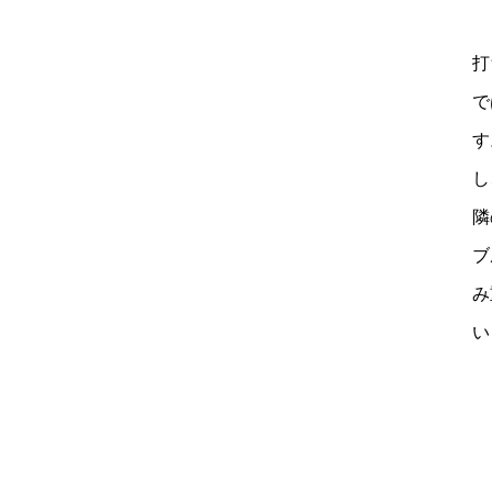
打
で
す
し
隣
ブ
み
い