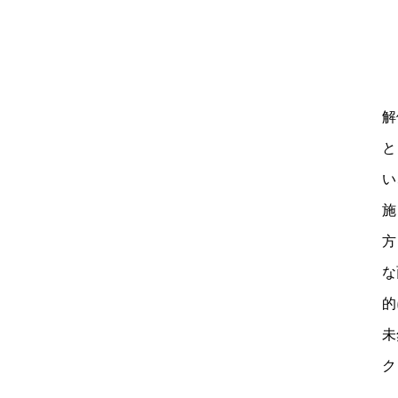
解
と
い
施
方
な
的
未
ク